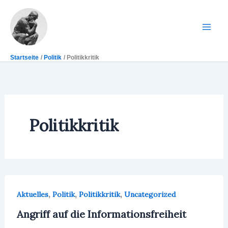
Zum
Inhalt
springen
Mai
Men
Startseite
Politik
Politikkritik
Politikkritik
,
,
,
Aktuelles
Politik
Politikkritik
Uncategorized
Angriff auf die Informationsfreiheit