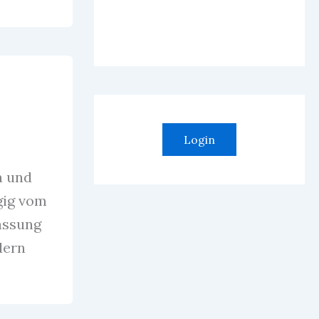
Login
n und
gig vom
assung
dern