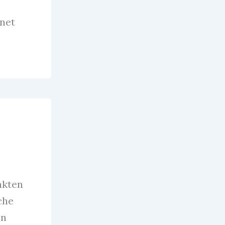
hnet
nkten
che
en