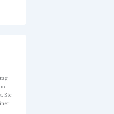
tag
von
. Sie
iner