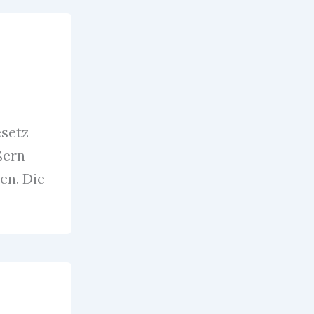
esetz
ßern
en. Die