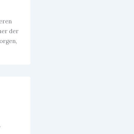
ieren
uer der
sorgen,
r