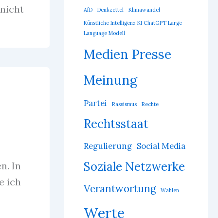
 nicht
AfD
Denkzettel
Klimawandel
Künstliche Intelligenz KI ChatGPT Large
Language Modell
Medien Presse
Meinung
Partei
Rassismus
Rechte
Rechtsstaat
Regulierung
Social Media
Soziale Netzwerke
n. In
e ich
Verantwortung
Wahlen
Werte